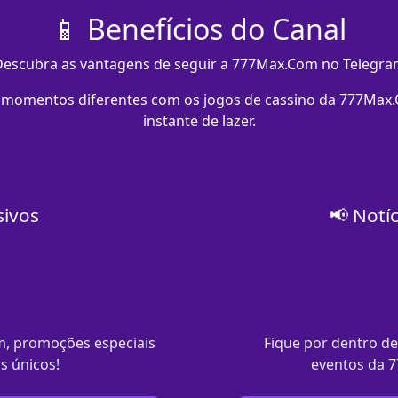
📱 Benefícios do Canal
escubra as vantagens de seguir a 777Max.Com no Telegr
va momentos diferentes com os jogos de cassino da 777Ma
instante de lazer.
sivos
📢 Notí
m, promoções especiais
Fique por dentro d
s únicos!
eventos da 