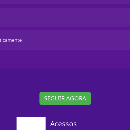
a
aticamente
SEGUIR AGORA
Acessos