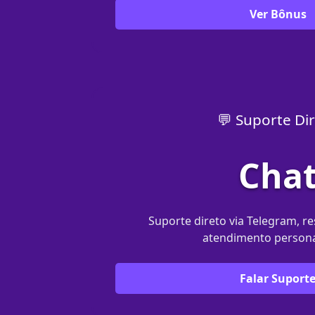
Ver Bônus
💬 Suporte Di
Cha
Suporte direto via Telegram, r
atendimento persona
Falar Suport