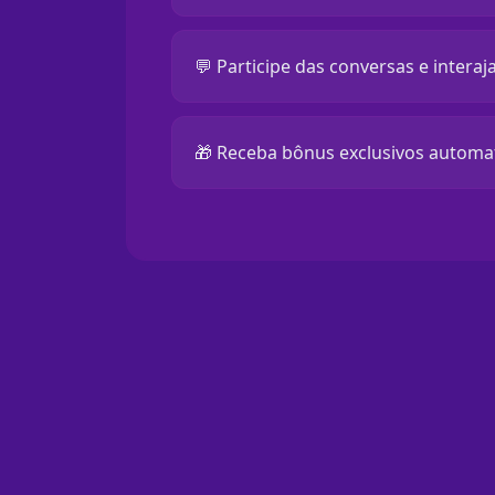
💬 Participe das conversas e interaj
🎁 Receba bônus exclusivos autom