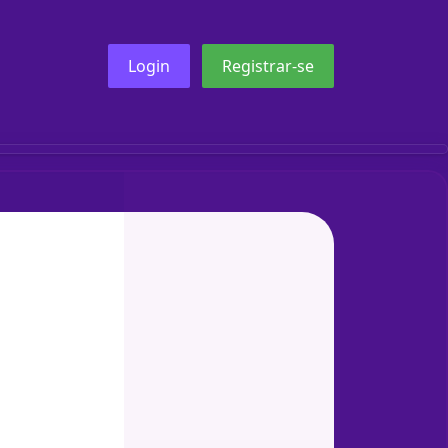
Login
Registrar-se