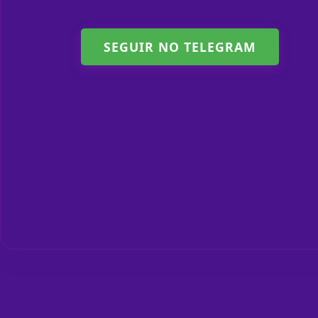
SEGUIR NO TELEGRAM