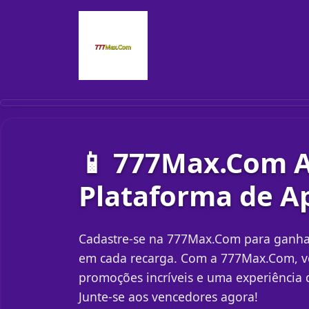
📱 777Max.Com 
Plataforma de A
Cadastre-se na 777Max.Com para ganha
em cada recarga. Com a 777Max.Com, v
promoções incríveis e uma experiência d
Junte-se aos vencedores agora!