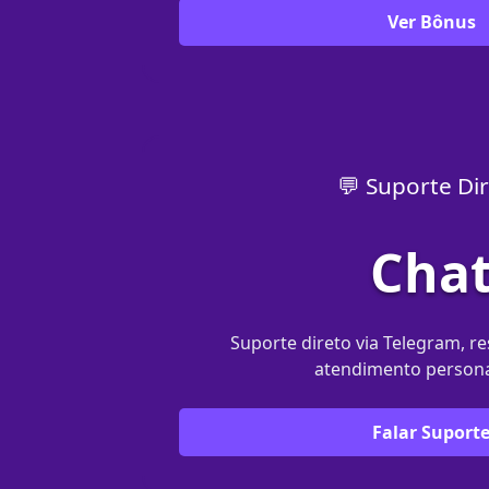
Ver Bônus
💬 Suporte Di
Cha
Suporte direto via Telegram, r
atendimento persona
Falar Suport