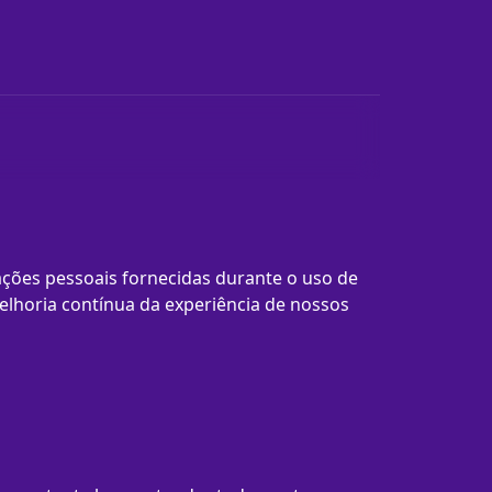
ações pessoais fornecidas durante o uso de
elhoria contínua da experiência de nossos