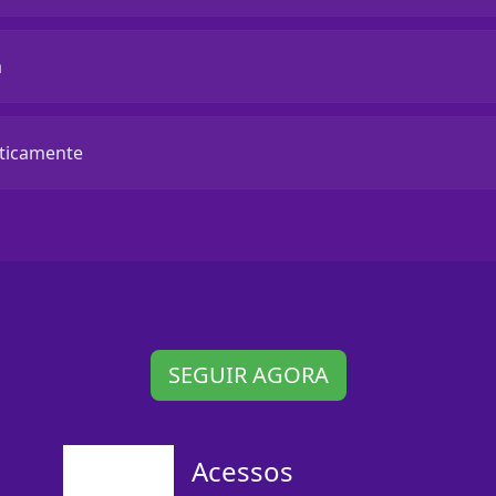
a
aticamente
SEGUIR AGORA
Acessos