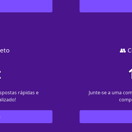
reto
👥 
t
espostas rápidas e
Junte-se a uma com
lizado!
compa
e