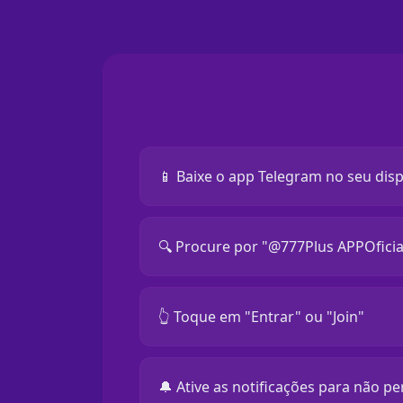
📱 Baixe o app Telegram no seu disp
🔍 Procure por "@777Plus APPOficia
👆 Toque em "Entrar" ou "Join"
🔔 Ative as notificações para não p