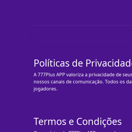
Políticas de Privacida
A 777Plus APP valoriza a privacidade de se
nossos canais de comunicação. Todos os dad
jogadores.
Termos e Condições