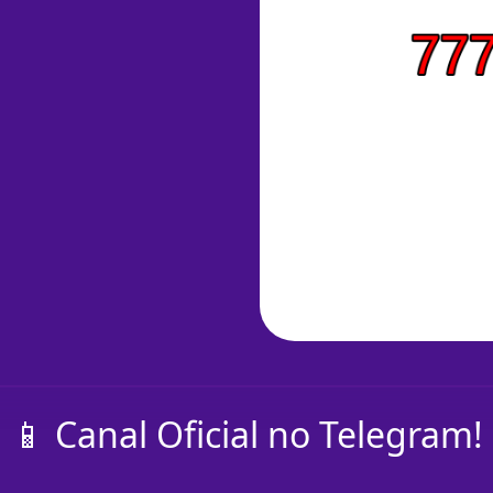
📱 Canal Oficial no Telegram!