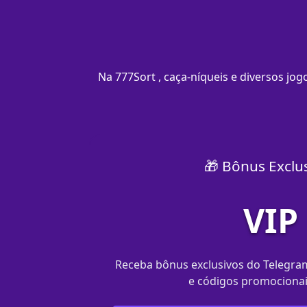
Na 777Sort , caça-níqueis e diversos j
🎁 Bônus Exclu
VIP
Receba bônus exclusivos do Telegra
e códigos promocionai