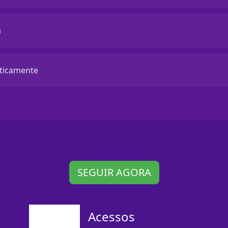
a
aticamente
SEGUIR AGORA
Acessos