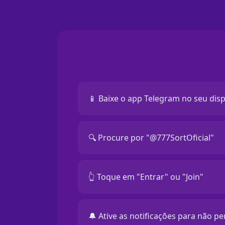
📱 Baixe o app Telegram no seu disp
🔍 Procure por "@777SortOficial"
👆 Toque em "Entrar" ou "Join"
🔔 Ative as notificações para não p