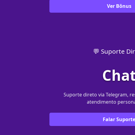
Ver Bônus
💬 Suporte Di
Cha
Suporte direto via Telegram, r
atendimento persona
Falar Suport