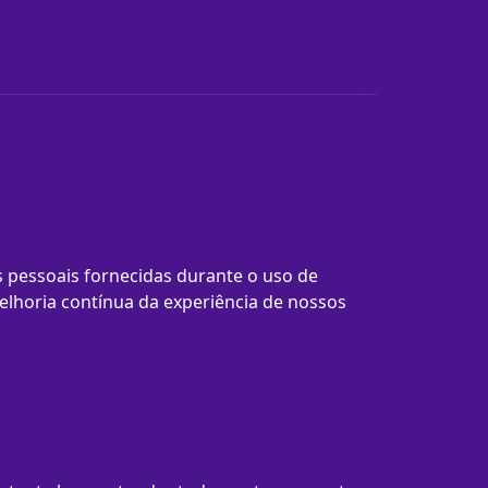
 pessoais fornecidas durante o uso de
elhoria contínua da experiência de nossos