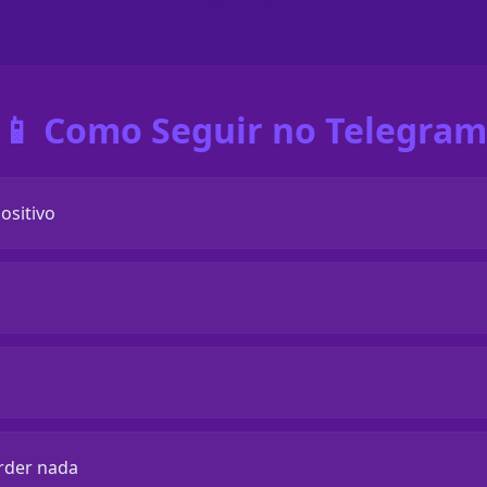
📱 Como Seguir no Telegram
ositivo
erder nada