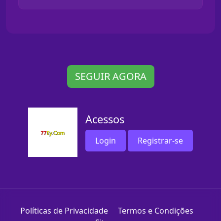
SEGUIR AGORA
Acessos
Login
Registrar-se
Políticas de Privacidade
Termos e Condições