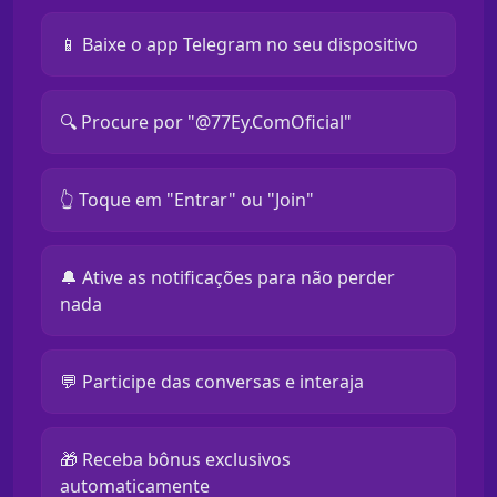
📱 Baixe o app Telegram no seu dispositivo
🔍 Procure por "@77Ey.ComOficial"
👆 Toque em "Entrar" ou "Join"
🔔 Ative as notificações para não perder
nada
💬 Participe das conversas e interaja
🎁 Receba bônus exclusivos
automaticamente