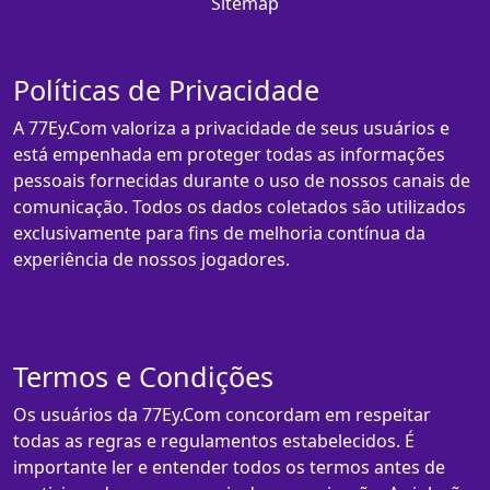
Sitemap
Políticas de Privacidade
A 77Ey.Com valoriza a privacidade de seus usuários e
está empenhada em proteger todas as informações
pessoais fornecidas durante o uso de nossos canais de
comunicação. Todos os dados coletados são utilizados
exclusivamente para fins de melhoria contínua da
experiência de nossos jogadores.
Termos e Condições
Os usuários da 77Ey.Com concordam em respeitar
todas as regras e regulamentos estabelecidos. É
importante ler e entender todos os termos antes de