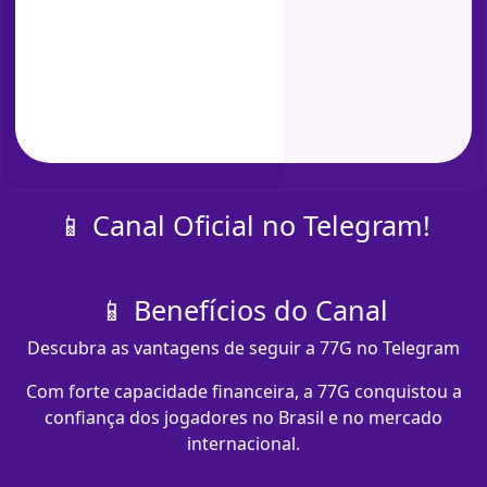
📱 Canal Oficial no Telegram!
📱 Benefícios do Canal
Descubra as vantagens de seguir a 77G no Telegram
Com forte capacidade financeira, a 77G conquistou a
confiança dos jogadores no Brasil e no mercado
internacional.