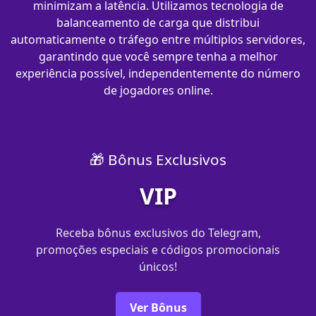
minimizam a latência. Utilizamos tecnologia de
balanceamento de carga que distribui
automaticamente o tráfego entre múltiplos servidores,
garantindo que você sempre tenha a melhor
experiência possível, independentemente do número
de jogadores online.
🎁 Bônus Exclusivos
VIP
Receba bônus exclusivos do Telegram,
promoções especiais e códigos promocionais
únicos!
Ver Bônus