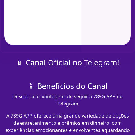
📱 Canal Oficial no Telegram!
📱 Benefícios do Canal
Descubra as vantagens de seguir a 789G APP no
Telegram
A 789G APP oferece uma grande variedade de opções
de entretenimento e prêmios em dinheiro, com
experiências emocionantes e envolventes aguardando