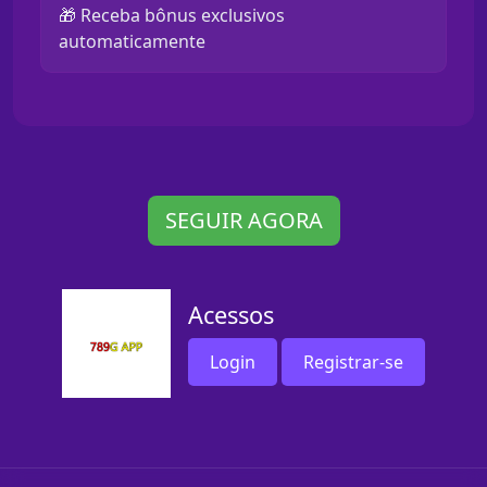
🎁 Receba bônus exclusivos
automaticamente
SEGUIR AGORA
Acessos
Login
Registrar-se