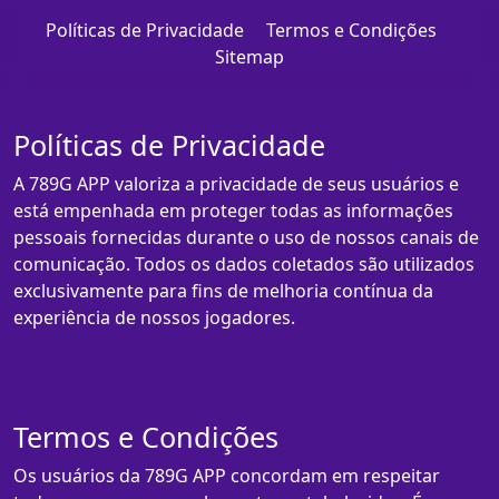
Políticas de Privacidade
Termos e Condições
Sitemap
Políticas de Privacidade
A 789G APP valoriza a privacidade de seus usuários e
está empenhada em proteger todas as informações
pessoais fornecidas durante o uso de nossos canais de
comunicação. Todos os dados coletados são utilizados
exclusivamente para fins de melhoria contínua da
experiência de nossos jogadores.
Termos e Condições
Os usuários da 789G APP concordam em respeitar