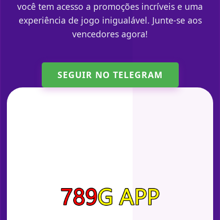
você tem acesso a promoções incríveis e uma
experiência de jogo inigualável. Junte-se aos
vencedores agora!
SEGUIR NO TELEGRAM