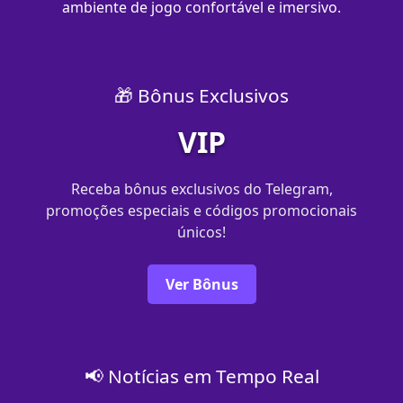
ambiente de jogo confortável e imersivo.
🎁 Bônus Exclusivos
VIP
Receba bônus exclusivos do Telegram,
promoções especiais e códigos promocionais
únicos!
Ver Bônus
📢 Notícias em Tempo Real