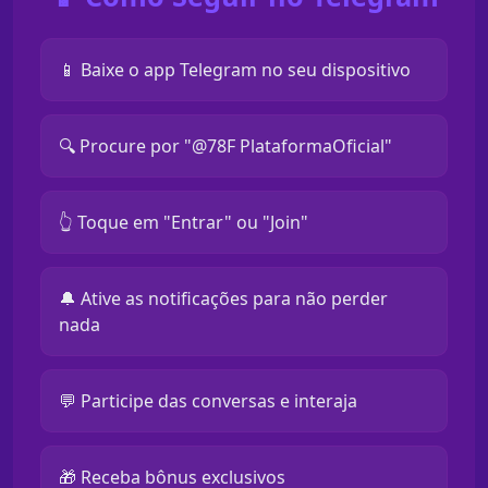
📱 Baixe o app Telegram no seu dispositivo
🔍 Procure por "@78F PlataformaOficial"
👆 Toque em "Entrar" ou "Join"
🔔 Ative as notificações para não perder
nada
💬 Participe das conversas e interaja
🎁 Receba bônus exclusivos