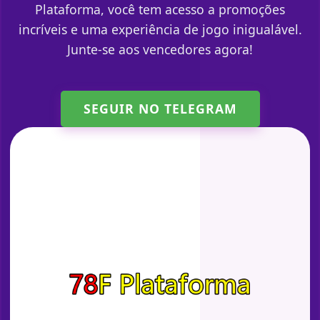
Plataforma, você tem acesso a promoções
incríveis e uma experiência de jogo inigualável.
Junte-se aos vencedores agora!
SEGUIR NO TELEGRAM