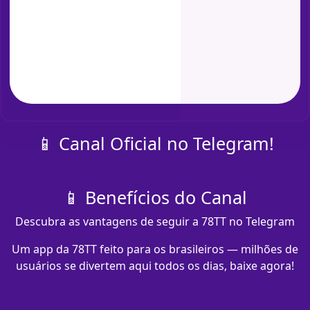
📱 Canal Oficial no Telegram!
📱 Benefícios do Canal
Descubra as vantagens de seguir a 78TT no Telegram
Um app da 78TT feito para os brasileiros — milhões de
usuários se divertem aqui todos os dias, baixe agora!