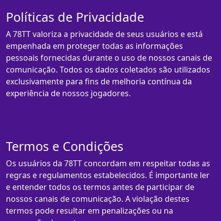
Políticas de Privacidade
A 78TT valoriza a privacidade de seus usuários e está
empenhada em proteger todas as informações
pessoais fornecidas durante o uso de nossos canais de
comunicação. Todos os dados coletados são utilizados
exclusivamente para fins de melhoria contínua da
experiência de nossos jogadores.
Termos e Condições
Os usuários da 78TT concordam em respeitar todas as
regras e regulamentos estabelecidos. É importante ler
e entender todos os termos antes de participar de
nossos canais de comunicação. A violação destes
termos pode resultar em penalizações ou na