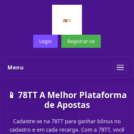
Login
Registrar-se
Menu
📱 78TT A Melhor Plataforma
de Apostas
Cadastre-se na 78TT para ganhar bônus no
cadastro e em cada recarga. Com a 78TT, você