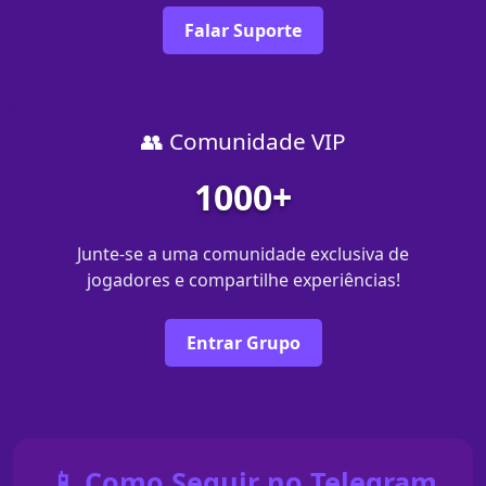
Falar Suporte
👥 Comunidade VIP
1000+
Junte-se a uma comunidade exclusiva de
jogadores e compartilhe experiências!
Entrar Grupo
📱 Como Seguir no Telegram