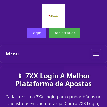
Login
Registrar-se
Menu
📱 7XX Login A Melhor
Plataforma de Apostas
Cadastre-se na 7XX Login para ganhar bônus no
cadastro e em cada recarga. Com a 7XX Login,