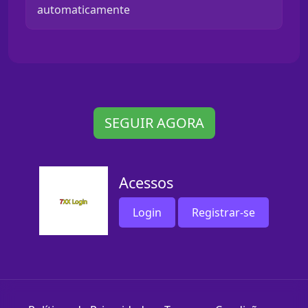
automaticamente
SEGUIR AGORA
Acessos
Login
Registrar-se