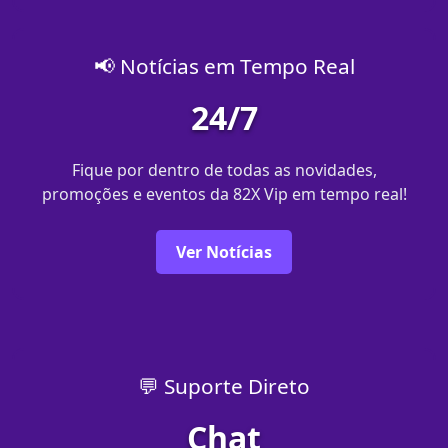
📢 Notícias em Tempo Real
24/7
Fique por dentro de todas as novidades,
promoções e eventos da 82X Vip em tempo real!
Ver Notícias
💬 Suporte Direto
Chat