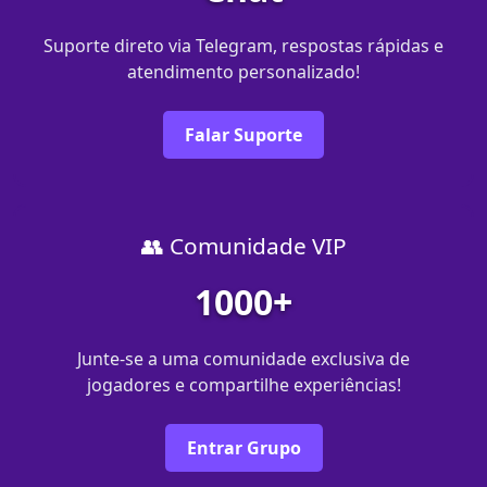
Suporte direto via Telegram, respostas rápidas e
atendimento personalizado!
Falar Suporte
👥 Comunidade VIP
1000+
Junte-se a uma comunidade exclusiva de
jogadores e compartilhe experiências!
Entrar Grupo