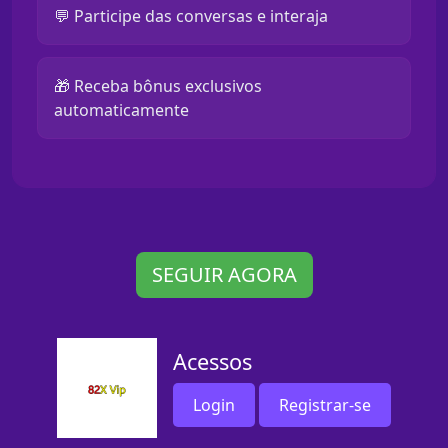
💬 Participe das conversas e interaja
🎁 Receba bônus exclusivos
automaticamente
SEGUIR AGORA
Acessos
Login
Registrar-se