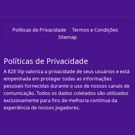
Políticas de Privacidade
Termos e Condições
Sitemap
Políticas de Privacidade
A 82X Vip valoriza a privacidade de seus usuários e está
empenhada em proteger todas as informações
pessoais fornecidas durante o uso de nossos canais de
comunicação. Todos os dados coletados são utilizados
exclusivamente para fins de melhoria contínua da
experiência de nossos jogadores.