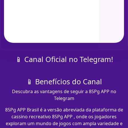
📱 Canal Oficial no Telegram!
📱 Benefícios do Canal
Descubra as vantagens de seguir a 85Pg APP no
Telegram
85Pg APP Brasil é a versão abreviada da plataforma de
cassino recreativo 85Pg APP , onde os jogadores
exploram um mundo de jogos com ampla variedade e