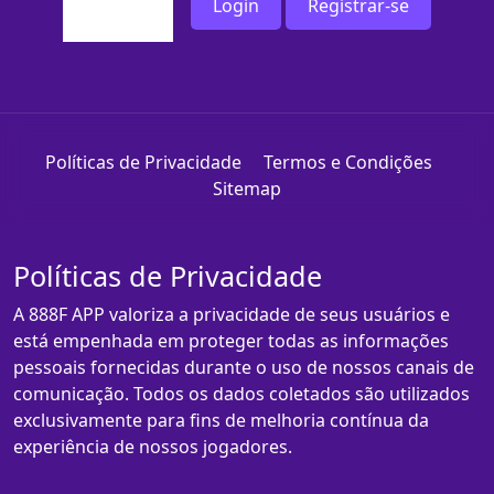
Login
Registrar-se
Políticas de Privacidade
Termos e Condições
Sitemap
Políticas de Privacidade
A 888F APP valoriza a privacidade de seus usuários e
está empenhada em proteger todas as informações
pessoais fornecidas durante o uso de nossos canais de
comunicação. Todos os dados coletados são utilizados
exclusivamente para fins de melhoria contínua da
experiência de nossos jogadores.