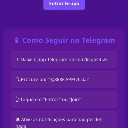
Entrar Grupo
📱 Como Seguir no Telegram
📱 Baixe o app Telegram no seu dispositivo
🔍 Procure por "@888F APPOficial"
👆 Toque em "Entrar" ou "Join"
🔔 Ative as notificações para não perder
nada