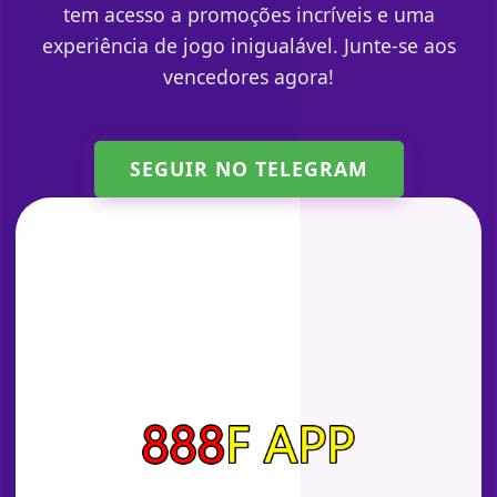
tem acesso a promoções incríveis e uma
experiência de jogo inigualável. Junte-se aos
vencedores agora!
SEGUIR NO TELEGRAM