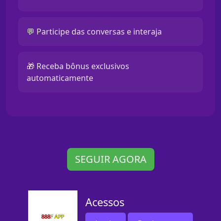
💬 Participe das conversas e interaja
🎁 Receba bônus exclusivos
automaticamente
SEGUIR AGORA
Acessos