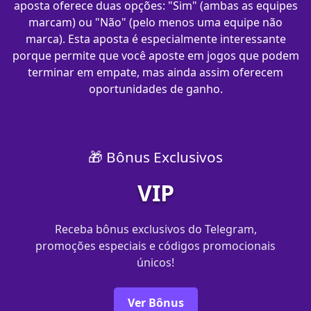
aposta oferece duas opções: "Sim" (ambas as equipes
marcam) ou "Não" (pelo menos uma equipe não
marca). Esta aposta é especialmente interessante
porque permite que você aposte em jogos que podem
terminar em empate, mas ainda assim oferecem
oportunidades de ganho.
🎁 Bônus Exclusivos
VIP
Receba bônus exclusivos do Telegram,
promoções especiais e códigos promocionais
únicos!
Ver Bônus