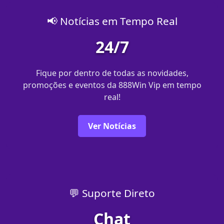
📢 Notícias em Tempo Real
24/7
Fique por dentro de todas as novidades,
promoções e eventos da 888Win Vip em tempo
real!
Ver Notícias
💬 Suporte Direto
Chat