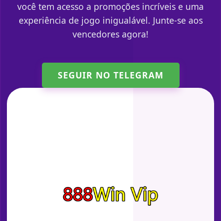
você tem acesso a promoções incríveis e uma
experiência de jogo inigualável. Junte-se aos
vencedores agora!
SEGUIR NO TELEGRAM