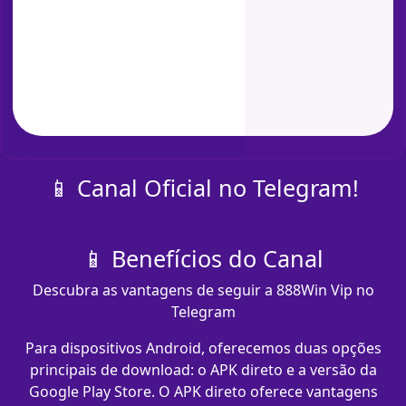
📱 Canal Oficial no Telegram!
📱 Benefícios do Canal
Descubra as vantagens de seguir a 888Win Vip no
Telegram
Para dispositivos Android, oferecemos duas opções
principais de download: o APK direto e a versão da
Google Play Store. O APK direto oferece vantagens