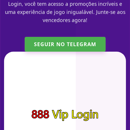
Login, você tem acesso a promoções incríveis e
uma experiência de jogo inigualável. Junte-se aos
vencedores agora!
SEGUIR NO TELEGRAM