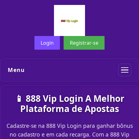
Login
Registrar-se
Menu
📱 888 Vip Login A Melhor
Plataforma de Apostas
Cadastre-se na 888 Vip Login para ganhar bônus
no cadastro e em cada recarga. Com a 888 Vip