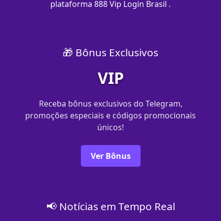
plataforma 888 Vip Login Brasil .
🎁 Bônus Exclusivos
VIP
Receba bônus exclusivos do Telegram,
promoções especiais e códigos promocionais
únicos!
Ver Bônus
📢 Notícias em Tempo Real