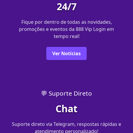
24/7
Fique por dentro de todas as novidades,
promoções e eventos da 888 Vip Login em
tempo real!
Ver Notícias
💬 Suporte Direto
Chat
Suporte direto via Telegram, respostas rápidas e
atendimento personalizado!