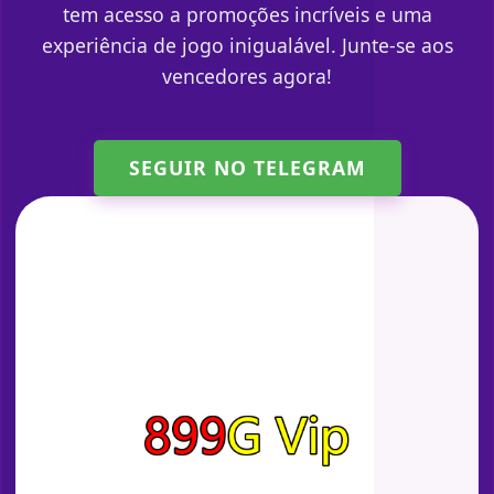
tem acesso a promoções incríveis e uma
experiência de jogo inigualável. Junte-se aos
vencedores agora!
SEGUIR NO TELEGRAM