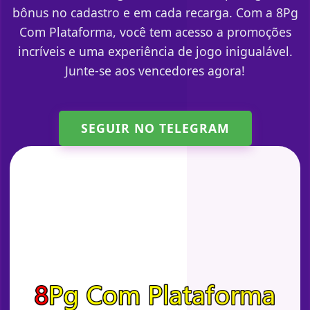
bônus no cadastro e em cada recarga. Com a 8Pg
Com Plataforma, você tem acesso a promoções
incríveis e uma experiência de jogo inigualável.
Junte-se aos vencedores agora!
SEGUIR NO TELEGRAM