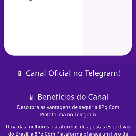
📱 Canal Oficial no Telegram!
📱 Benefícios do Canal
Descubra as vantagens de seguir a 8Pg Com
Plataforma no Telegram
Uma das melhores plataformas de apostas esportivas
do Brasil, a 8Pg Com Plataforma oferece um livro de