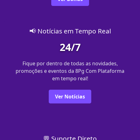
📢 Notícias em Tempo Real
24/7
Fique por dentro de todas as novidades,
promoções e eventos da 8Pg Com Plataforma
em tempo real!
Ver Notícias
💬 Suporte Direto