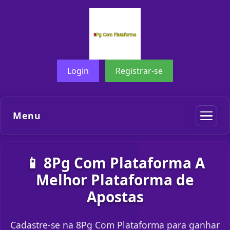
Login
Registrar-se
Menu
📱 8Pg Com Plataforma A
Melhor Plataforma de
Apostas
Cadastre-se na 8Pg Com Plataforma para ganhar