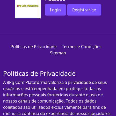
Login
Registrar-se
Políticas de Privacidade
Termos e Condições
Sitemap
Políticas de Privacidade
A 8Pg Com Plataforma valoriza a privacidade de seus
usuários e está empenhada em proteger todas as
informações pessoais fornecidas durante o uso de
nossos canais de comunicação. Todos os dados
coletados são utilizados exclusivamente para fins de
melhoria contínua da experiência de nossos jogadores.