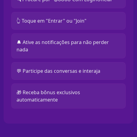
👆 Toque em "Entrar" ou "Join"
🔔 Ative as notificações para não perder
nada
💬 Participe das conversas e interaja
🎁 Receba bônus exclusivos
automaticamente