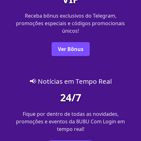
Receba bônus exclusivos do Telegram,
promoções especiais e códigos promocionais
únicos!
Ver Bônus
📢 Notícias em Tempo Real
24/7
Fique por dentro de todas as novidades,
promoções e eventos da 8U8U Com Login em
tempo real!