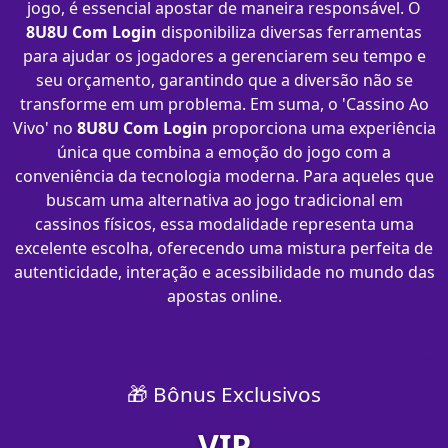
jogo, é essencial apostar de maneira responsável. O
8U8U Com Login
disponibiliza diversas ferramentas
para ajudar os jogadores a gerenciarem seu tempo e
seu orçamento, garantindo que a diversão não se
transforme em um problema. Em suma, o 'Cassino Ao
Vivo' no
8U8U Com Login
proporciona uma experiência
única que combina a emoção do jogo com a
conveniência da tecnologia moderna. Para aqueles que
buscam uma alternativa ao jogo tradicional em
cassinos físicos, essa modalidade representa uma
excelente escolha, oferecendo uma mistura perfeita de
autenticidade, interação e acessibilidade no mundo das
apostas online.
🎁 Bônus Exclusivos
VIP