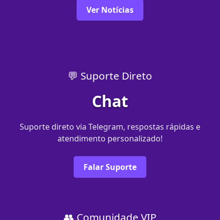
Ver Notícias
💬 Suporte Direto
Chat
Suporte direto via Telegram, respostas rápidas e
atendimento personalizado!
Falar Suporte
👥 Comunidade VIP