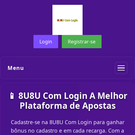
Login
Registrar-se
Menu
📱 8U8U Com Login A Melhor
Plataforma de Apostas
Cadastre-se na 8U8U Com Login para ganhar
bônus no cadastro e em cada recarga. Com a