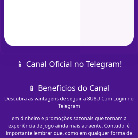
📱 Canal Oficial no Telegram!
📱 Benefícios do Canal
Descubra as vantagens de seguir a 8U8U Com Login no
Telegram
em dinheiro e promoções sazonais que tornam a
experiência de jogo ainda mais atraente. Contudo, é
importante lembrar que, como em qualquer forma de