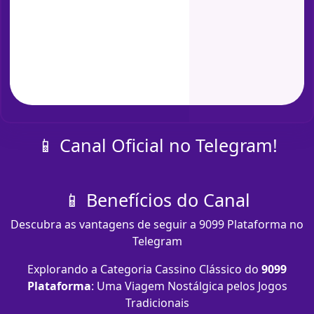
📱 Canal Oficial no Telegram!
📱 Benefícios do Canal
Descubra as vantagens de seguir a 9099 Plataforma no
Telegram
Explorando a Categoria Cassino Clássico do
9099
Plataforma
: Uma Viagem Nostálgica pelos Jogos
Tradicionais